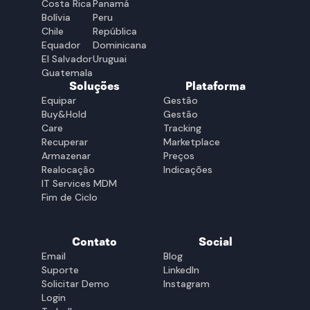
Costa Rica
Panamá
Bolívia
Peru
Chile
República
Equador
Dominicana
El Salvador
Uruguai
Guatemala
Soluções
Plataforma
Equipar
Gestão
Buy&Hold
Gestão
Care
Tracking
Recuperar
Marketplace
Armazenar
Preços
Realocação
Indicações
IT Services MDM
Fim de Ciclo
Contato
Social
Email
Blog
Suporte
LinkedIn
Solicitar Demo
Instagram
Login