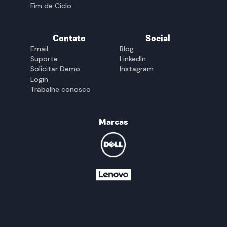
🇩🇴 República Dominicana
Fim de Ciclo
🇺🇾 Uruguai
Contato
Social
Email
Blog
Suporte
LinkedIn
Solicitar Demo
Instagram
Login
Trabalhe conosco
Marcas