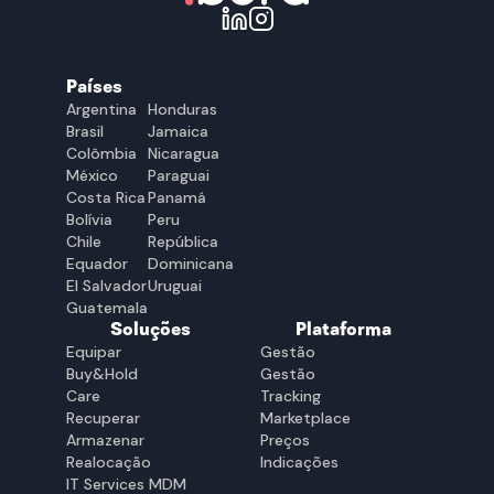
Países onde atualmente temos depósitos:
🇦🇷 Argentina
Países
🇧🇷 Brasil
Argentina
Honduras
🇨🇱 Chile
Brasil
Jamaica
🇨🇴 Colômbia
Colômbia
Nicaragua
🇨🇷 Costa Rica
México
Paraguai
🇪🇨 Equador
Costa Rica
Panamá
🇸🇻 El Salvador
Bolívia
Peru
🇪🇸 Espanha
Chile
República
🇺🇸 Estados Unidos
Equador
Dominicana
🇫🇷 França
El Salvador
Uruguai
🇬🇹 Guatemala
Guatemala
🇭🇳 Honduras
Soluções
Plataforma
🇮🇱 Israel
Equipar
Gestão
🇯🇲 Jamaica
Buy&Hold
Gestão
🇲🇽 México
Care
Tracking
🇳🇮 Nicarágua
Recuperar
Marketplace
🇵🇪 Peru
Armazenar
Preços
🇵🇱 Polônia
Realocação
Indicações
🇬🇧 Reino Unido
IT Services MDM