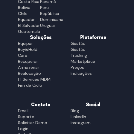
Costa Rica
Panamá
Bolívia
Peru
Chile
República
Equador
Dominicana
El Salvador
Uruguai
Guatemala
Soluções
Plataforma
Equipar
Gestão
Buy&Hold
Gestão
Care
Tracking
Recuperar
Marketplace
Armazenar
Preços
Realocação
Indicações
IT Services MDM
Fim de Ciclo
Contato
Social
Email
Blog
Suporte
LinkedIn
Solicitar Demo
Instagram
Login