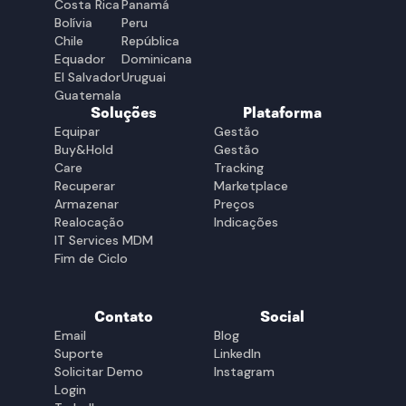
Costa Rica
Panamá
Bolívia
Peru
Chile
República
Equador
Dominicana
El Salvador
Uruguai
Guatemala
Soluções
Plataforma
Equipar
Gestão
Buy&Hold
Gestão
Care
Tracking
Recuperar
Marketplace
Armazenar
Preços
Realocação
Indicações
IT Services MDM
Fim de Ciclo
Contato
Social
Email
Blog
Suporte
LinkedIn
Solicitar Demo
Instagram
Login