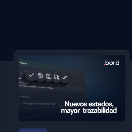
Países
Argentina
Honduras
Brazil
Jamaica
Colombia
Nicaragua