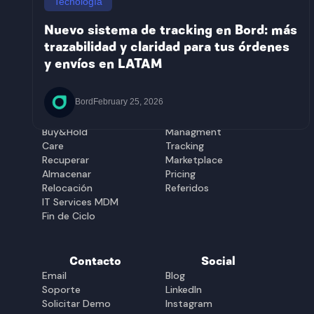
Tecnología
México
Paraguay
Costa Rica
Panamá
Nuevo sistema de tracking en Bord: más
Bolivia
Perú
trazabilidad y claridad para tus órdenes
Chile
Republica
y envíos en LATAM
Ecuador
Dominicana
El Salvador
Uruguay
Guatemala
Soluciones
Plataforma
Bord
February 25, 2026
Equipar
Gestión
Buy&Hold
Managment
Care
Tracking
Recuperar
Marketplace
Almacenar
Pricing
Relocación
Referidos
IT Services MDM
Fin de Ciclo
Contacto
Social
Email
Blog
Soporte
LinkedIn
Solicitar Demo
Instagram