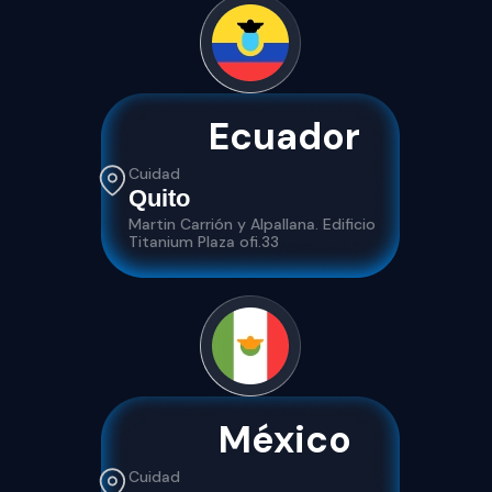
Ecuador
Cuidad
Quito
Martin Carrión y Alpallana. Edificio
Titanium Plaza ofi.33
México
Cuidad