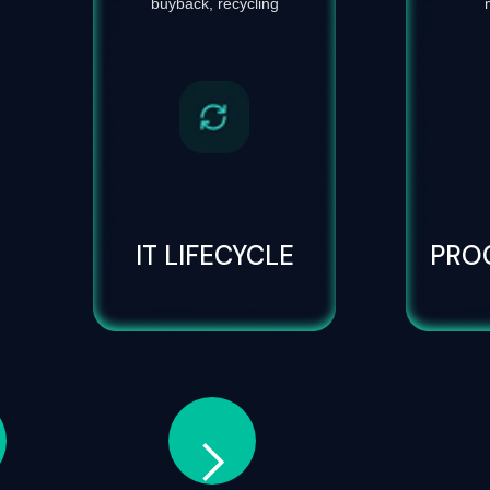
buyback, recycling
IT LIFECYCLE
PRO