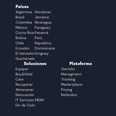
Países
Argentina
Honduras
Brazil
Jamaica
Colombia
Nicaragua
México
Paraguay
Costa Rica
Panamá
Bolivia
Perú
Chile
Republica
Ecuador
Dominicana
El Salvador
Uruguay
Guatemala
Soluciones
Plataforma
Equipar
Gestión
Buy&Hold
Managment
Care
Tracking
Recuperar
Marketplace
Almacenar
Pricing
Relocación
Referidos
IT Services MDM
Fin de Ciclo