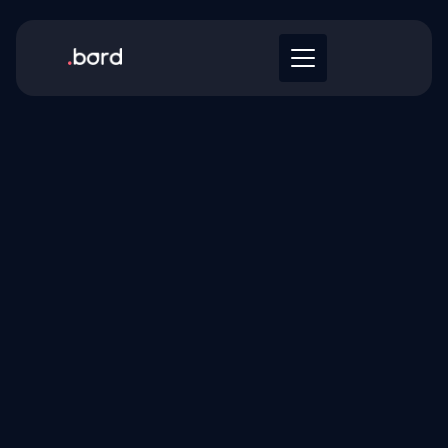
COBERTURA EN LATAM
Gestiona
dispositivos de TI
en toda
LATAM
Bord opera en múltiples países con
servicios de onboarding, offboarding,
compra (procurement),
almacenamiento y operación del ciclo
de vida de TI — todo desde una sola