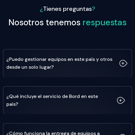
¿
Tienes preguntas
?
Nosotros tenemos
respuestas
¿Puedo gestionar equipos en este país y otros
desde un solo lugar?
Sí. Bord está diseñado para empresas que operan en
múltiples países. Puedes centralizar la compra, gestión
¿Qué incluye el servicio de Bord en este
y visibilidad de todos tus dispositivos desde una sola
país?
plataforma, sin importar dónde esté tu equipo.
Incluye todo el ciclo de vida del dispositivo: compra,
configuración, entrega, soporte, mantenimiento,
¿Cómo funciona la entrega de equipos a