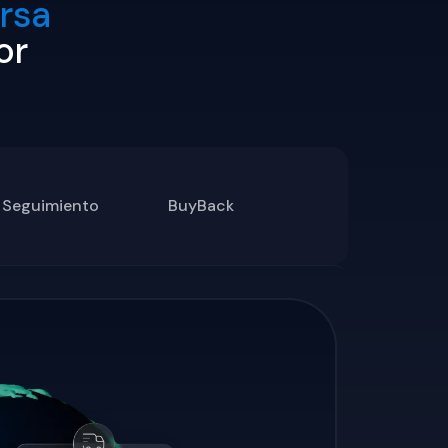
ersa
or
y Seguimiento
BuyBack