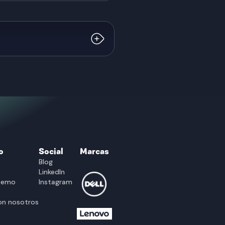
os logísticos dentro de la
o
Social
Marcas
Blog
LinkedIn
 Demo
Instagram
on nosotros