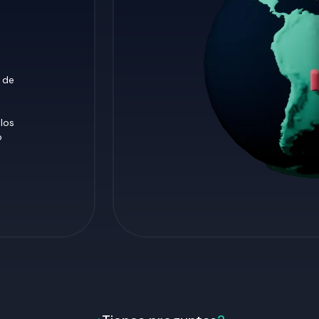
 de
los
o