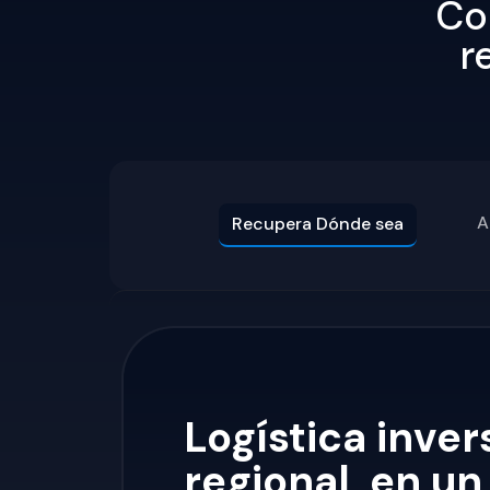
Co
r
A
Recupera Dónde sea
Logística inver
regional, en un