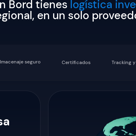
n Bord tienes
logística inv
egional, en un solo proveed
lmacenaje seguro
Certificados
Tracking 
sa