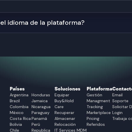
nvitar a nuevos usuarios para que gestionen equipos, órdenes y servici
el idioma de la plataforma?
e la plataforma.
Países
Soluciones
Plataforma
Contact
Argentina
Honduras
Equipar
Gestión
Email
Brazil
Jamaica
Buy&Hold
Managment
Soporte
Colombia
Nicaragua
Care
Tracking
Solicitar
México
Paraguay
Recuperar
Marketplace
Login
Costa Rica
Panamá
Almacenar
Pricing
Trabaja c
Bolivia
Perú
Relocación
Referidos
Chile
Republica
IT Services MDM