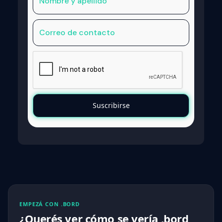
EMPEZÁ CON .BORD
¿Querés ver cómo se vería .bord