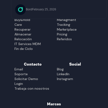
El Salvador
Uruguay
Guatemala
Soluciones
Plataforma
Bord
February 25, 2026
Equipar
Gestión
Buy&Hold
Managment
Care
Tracking
Recuperar
Marketplace
Almacenar
Pricing
Relocación
Referidos
IT Services MDM
Fin de Ciclo
Contacto
Social
Email
Blog
Soporte
LinkedIn
Solicitar Demo
Instagram
Login
Trabaja con nosotros
Marcas