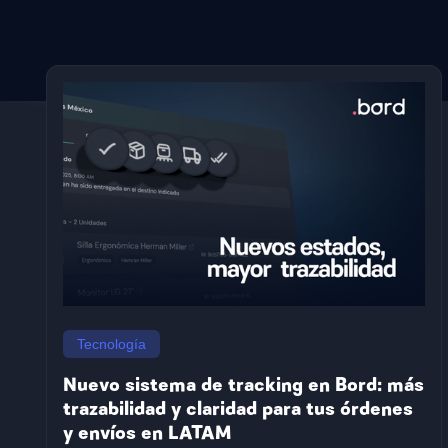
Países
Argentina
Honduras
Brazil
Jamaica
Colombia
Nicaragua
Tecnología
México
Paraguay
Costa Rica
Panamá
Nuevo sistema de tracking en Bord: más
Bolivia
Perú
trazabilidad y claridad para tus órdenes
Chile
Republica
y envíos en LATAM
Ecuador
Dominicana