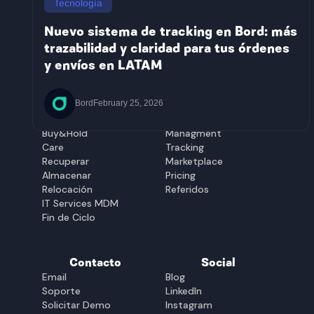
Tecnología
México
Paraguay
Costa Rica
Panamá
Nuevo sistema de tracking en Bord: más
Bolivia
Perú
trazabilidad y claridad para tus órdenes
Chile
Republica
y envíos en LATAM
Ecuador
Dominicana
El Salvador
Uruguay
Guatemala
Soluciones
Plataforma
Bord
February 25, 2026
Equipar
Gestión
Buy&Hold
Managment
Care
Tracking
Recuperar
Marketplace
Almacenar
Pricing
Relocación
Referidos
IT Services MDM
Fin de Ciclo
Contacto
Social
Email
Blog
Soporte
LinkedIn
Solicitar Demo
Instagram