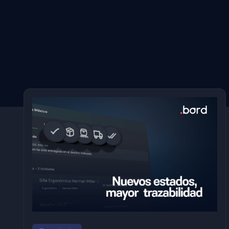
Países
Argentina
Honduras
Brazil
Jamaica
Colombia
Nicaragua